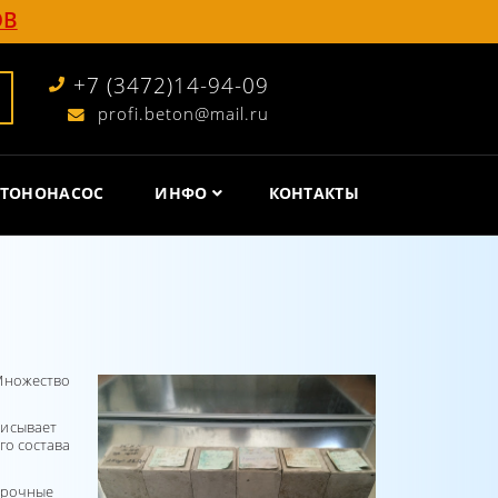
ОВ
+7 (3472)14-94-09
profi.beton@mail.ru
ЕТОНОНАСОС
ИНФО
КОНТАКТЫ
 Множество
писывает
го состава
 прочные