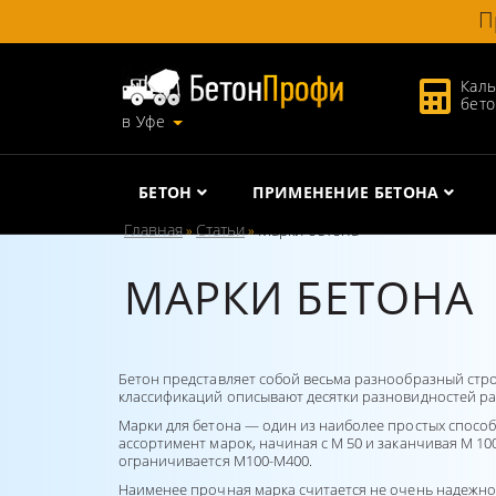
П
Каль
бет
в Уфе
БЕТОН
ПРИМЕНЕНИЕ БЕТОНА
Главная
Статьи
Марки бетона
»
»
МАРКИ БЕТОНА
Бетон представляет собой весьма разнообразный стр
классификаций описывают десятки разновидностей рас
Марки для бетона — один из наиболее простых спосо
ассортимент марок, начиная с М 50 и заканчивая М 10
ограничивается М100-М400.
Наименее прочная марка считается не очень надежно