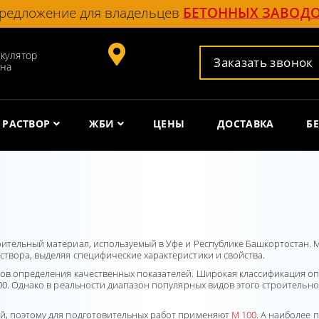
редложение для владельцев
БЕТОННЫХ ЗАВОД
кулятор
Заказать звонок
она
РАСТВОР
ЖБИ
ЦЕНЫ
ДОСТАВКА
Б
оительный материал, используемый в Уфе и Республике Башкортостан.
твора, выделяя специфические характеристики и свойства.
бов определения качественных показателей. Широкая классификация о
00. Однако в реальности диапазон популярных видов этого строительно
й, поэтому для подготовительных работ применяют
М 100
. А наиболее