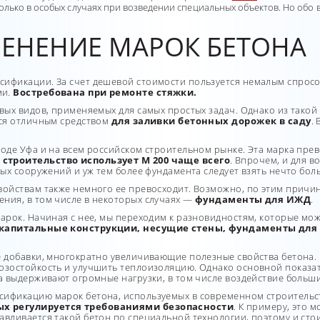
лько в особых случаях при возведении специальных объектов. Но обо 
ЕНЕНИЕ МАРОК БЕТОНА
ификации. За счет дешевой стоимости пользуется немалым спросо
ми.
Востребована при ремонте стяжки.
вых видов, применяемых для самых простых задач. Однако из такой 
ся отличным средством
для заливки бетонных дорожек в саду
.
оде Уфа и на всем российском строительном рынке. Эта марка прев
строительство использует М 200 чаще всего
. Впрочем, и для 
ных сооружений и уж тем более фундамента следует взять нечто бол
ойствам также немного ее превосходит. Возможно, по этим причина
ния, в том числе в некоторых случаях —
фундаменты для ИЖД
.
арок. Начиная с нее, мы переходим к разновидностям, которые мо
я капитальные конструкции, несущие стены, фундаменты для
 добавки, многократно увеличивающие полезные свойства бетона. 
озостойкость и улучшить теплоизоляцию. Однако основной показат
а выдерживают огромные нагрузки, в том числе воздействие больши
ификацию марок бетона, используемых в современном строительс
ых регулируется требованиями безопасности
. К примеру, это 
авливается такой бетон по специальной технологии, поэтому и сто