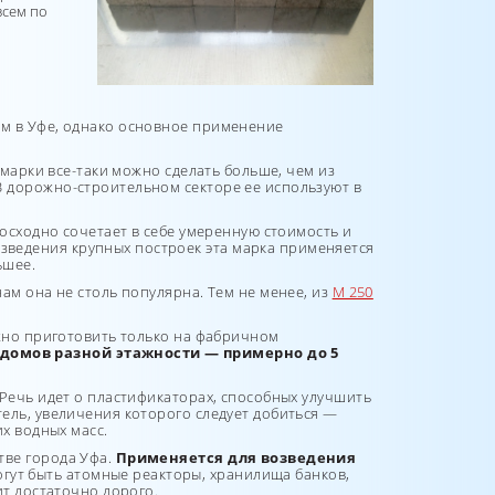
всем по
м в Уфе, однако основное применение
марки все-таки можно сделать больше, чем из
 В дорожно-строительном секторе ее используют в
осходно сочетает в себе умеренную стоимость и
возведения крупных построек эта марка применяется
ьшее.
м она не столь популярна. Тем не менее, из
М 250
жно приготовить только на фабричном
 домов разной этажности — примерно до 5
Речь идет о пластификаторах, способных улучшить
ель, увеличения которого следует добиться —
х водных масс.
тве города Уфа.
Применяется для возведения
могут быть атомные реакторы, хранилища банков,
ит достаточно дорого.