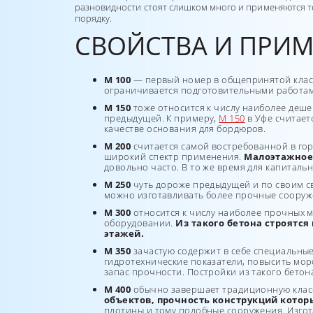
разновидности стоят слишком много и применяются то
порядку.
СВОЙСТВА И ПРИМ
М 100
— первый номер в общепринятой класс
ограничивается подготовительными работа
М 150
тоже относится к числу наиболее деше
предыдущей. К примеру,
М 150
в Уфе считает
качестве основания для бордюров.
М 200
считается самой востребованной в гор
широкий спектр применения.
Малоэтажное 
довольно часто. В то же время для капиталь
М 250
чуть дороже предыдущей и по своим св
можно изготавливать более прочные сооруже
М 300
относится к числу наиболее прочных м
оборудовании.
Из такого бетона строятс
этажей.
М 350
зачастую содержит в себе специальные
гидротехнические показатели, повысить мор
запас прочности. Постройки из такого бетон
М 400
обычно завершает традиционную класс
объектов, прочность конструкций котор
плотины и тому подобные сооружения. Изгот