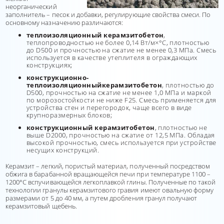
неорганический
заполнитель – песок и добавки, регулирующие свойства смеси. По
основному назначению различаются:
теплоизоляционный
керамзитобетон
,
теплопроводностью не более 0,14 Вт/м×°С, плотностью
до D500 и прочностью на сжатие не менее 0,3 МПа. Смесь
используется в качестве утеплителя в ограждающих
конструкциях;
конструкционно-
теплоизоляционный
керамзитобетон
, плотностью до
D500, прочностью на сжатие не менее 1,0 МПа и маркой
по морозостойкости не ниже F25. Смесь применяется для
устройства стен и перегородок, чаще всего в виде
крупноразмерных блоков;
конструкционный керамзитобетон
, плотностью не
выше D2000, прочностью на сжатие от 12,5 МПа. Обладая
высокой прочностью, смесь используется при устройстве
несущих конструкций.
Керамзит – легкий, пористый материал, полученный посредством
обжига в барабанной вращающейся печи при температуре 1100 –
1200°С вспучивающейся легкоплавкой глины. Полученные по такой
технологии гранулы керамзитового гравия имеют овальную форму
размерами от 5 до 40 мм, а путем дробления гранул получают
керамзитовый щебень.