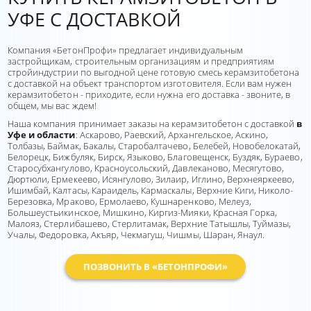
УФЕ С ДОСТАВКОЙ
Компания «БетонПрофи» предлагает индивидуальным
застройщикам, строительным организациям и предприятиям
стройиндустрии по выгодной цене готовую смесь керамзитобетона
с доставкой на объект транспортом изготовителя. Если вам нужен
керамзитобетон - приходите, если нужна его доставка - звоните, в
общем, мы вас ждем!
Наша компания принимает заказы на керамзитобетон с доставкой
в
Уфе и области
: Аскарово, Раевский, Архангельское, Аскино,
Толбазы, Баймак, Бакалы, Старобалтачево, Белебей, Новобелокатай,
Белорецк, Бижбуляк, Бирск, Языково, Благовещенск, Буздяк, Бураево,
Старосубхангулово, Красноусольский, Давлеканово, Месягутово,
Дюртюли, Ермекеево, Исянгулово, Зилаир, Иглино, Верхнеяркеево,
Ишимбай, Калтасы, Караидель, Кармаскалы, Верхние Киги, Николо-
Березовка, Мраково, Ермолаево, Кушнаренково, Мелеуз,
Большеустьикинское, Мишкино, Киргиз-Мияки, Красная Горка,
Малояз, Стерлибашево, Стерлитамак, Верхние Татышлы, Туймазы,
Учалы, Федоровка, Акъяр, Чекмагуш, Чишмы, Шаран, Янаул.
ПОЗВОНИТЬ В «БЕТОНПРОФИ»