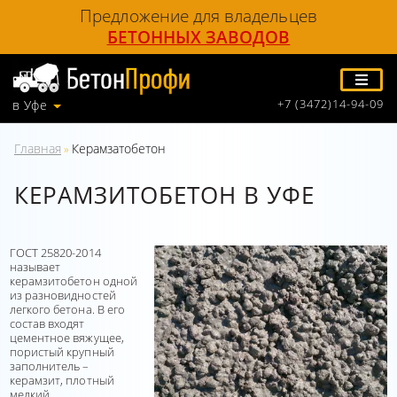
Предложение для владельцев
БЕТОННЫХ ЗАВОДОВ
+7 (3472)14-94-09
в Уфе
Главная
Керамзатобетон
»
КЕРАМЗИТОБЕТОН В УФЕ
ГОСТ 25820-2014
называет
керамзитобетон одной
из разновидностей
легкого бетона. В его
состав входят
цементное вяжущее,
пористый крупный
заполнитель –
керамзит, плотный
мелкий