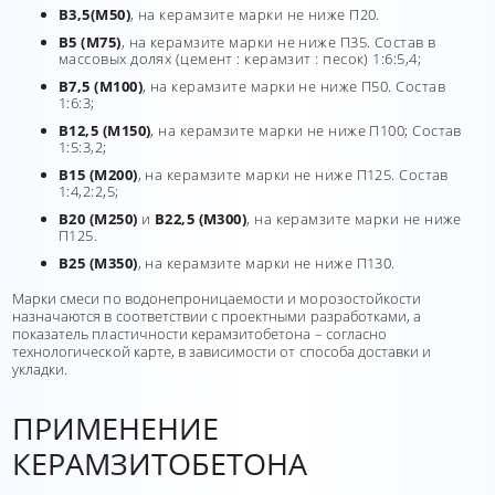
B3,5(М50)
, на керамзите марки не ниже П20.
В5 (М75)
, на керамзите марки не ниже П35. Состав в
массовых долях (цемент : керамзит : песок) 1:6:5,4;
В7,5 (М100)
, на керамзите марки не ниже П50. Состав
1:6:3;
В12,5 (М150)
, на керамзите марки не ниже П100; Состав
1:5:3,2;
В15 (М200)
, на керамзите марки не ниже П125. Состав
1:4,2:2,5;
В20 (М250)
и
В22,5 (М300)
, на керамзите марки не ниже
П125.
В25 (М350)
, на керамзите марки не ниже П130.
Марки смеси по водонепроницаемости и морозостойкости
назначаются в соответствии с проектными разработками, а
показатель пластичности керамзитобетона – согласно
технологической карте, в зависимости от способа доставки и
укладки.
ПРИМЕНЕНИЕ
КЕРАМЗИТОБЕТОНА