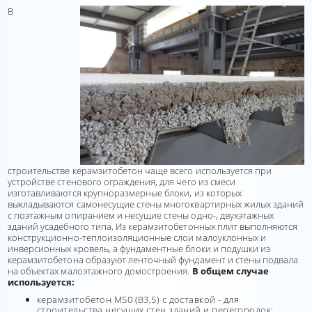
В
строительстве керамзитобетон чаще всего используется при
устройстве стенового ограждения, для чего из смеси
изготавливаются крупноразмерные блоки, из которых
выкладываются самонесущие стены многоквартирных жилых зданий
с поэтажным опиранием и несущие стены одно-, двухэтажных
зданий усадебного типа. Из керамзитобетонных плит выполняются
конструкционно-теплоизоляционные слои малоуклонных и
инверсионных кровель, а фундаментные блоки и подушки из
керамзитобетона образуют ленточный фундамент и стены подвала
на объектах малоэтажного домостроения.
В общем случае
используется:
керамзитобетон М50 (В3,5) с доставкой - для
строительства несущих стен зданий и перегородок;